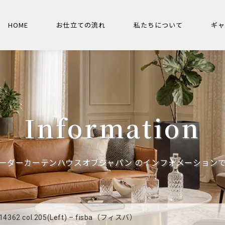
HOME
お仕立ての流れ
私たちについて
ギ
Information
ーダーカーテンハウスオブジャパン のインフォメーション
 14362 col.205(Left) – fisba（フィスバ）