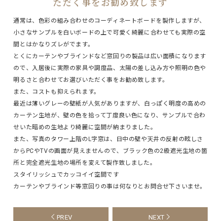
ただく事をお勧め致します
通常は、色彩の組み合わせのコーディネートボードを製作しますが、
小さなサンプルを白いボードの上で可愛く綺麗に合わせても実際の空
間とはかなりズレがでます。
とくにカーテンやブラインドなど窓回りの製品は広い面積になります
ので、入居後に実際の家具や調度品、太陽の差し込み方や照明の色や
明るさと合わせてお選びいただく事をお勧め致します。
また、コストも抑えられます。
最近は薄いグレーの壁紙が人気がありますが、白っぽく明度の高めの
カーテン生地が、壁の色を拾って丁度良い色になり、サンプルで合わ
せいた暗めの生地より綺麗に空間が納まりました。
また、写真のタワー上階のL字窓は、日中の壁や天井の反射の眩しさ
からPCやTVの画面が見えませんので、ブラック色の2級遮光生地の箇
所と完全遮光生地の場所を変えて製作致しました。
スタイリッシュでカッコイイ空間です
カーテンやブラインド等窓回りの事は何なりとお問合せ下さいませ。
PREV
NEXT