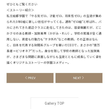
ぜひともご覧ください
＜ストーリー紹介＞
私立絵都学園で「やる気ゼロ、才能ゼロ、将来性ゼロ」の生徒が集め
られた3年0組に新しい担任がやってくる。通称“ゼロ組”と呼ばれ、バ
カにされてきた底辺クラスに赴任してきたのは、容姿端麗だが、どこ
かクセのある教師・加賀美零（かがみ・れい）。学校の常識が全く通
用しない、資産も行動力も“ケタ外れ”なこの教師。その正体はなん
と、日本を代表する財閥系グループを継いだCEOで、まさかの“億万
長者＝ビリオネア”だった。身分を隠して学校の教師となった加賀美
が、さまざまな問題に直面しながらも生徒とともに成長していく姿を
描くオリジナルストーリーの学園コメディー。
PREV
NEXT
Gallery TOP