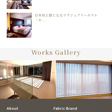
日本初上陸となるラグジュアリーホテル
「キ...
Works Gallery
CUSTOMERS
About
Fabric Brand
CUSTOMERS