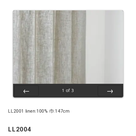
1
of
3
Prev
Next
LL2001 linen:100% 巾:147cm
LL2004