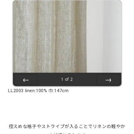
1
of
2
Prev
Next
LL2003 linen:100% 巾:147cm
控えめな格子やストライプが入ることでリネンの軽やか