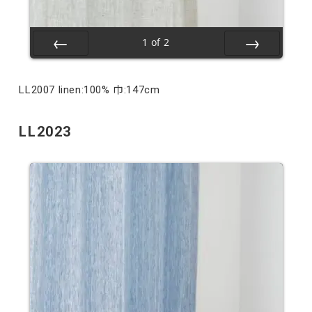
1
of
2
Prev
Next
LL2007 linen:100% 巾:147cm
LL2023