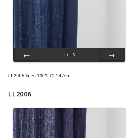
1
of
6
Prev
Next
LL2005 linen:100% 巾:147cm
LL2006