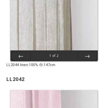
1
of
2
Prev
Next
LL2044 linen:100% 巾:147cm
LL2042