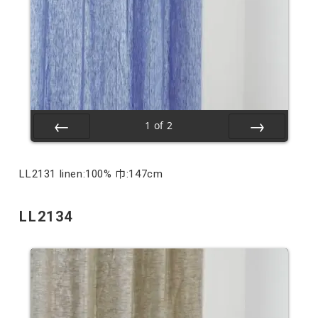
1
of
2
Prev
Next
LL2131 linen:100% 巾:147cm
LL2134