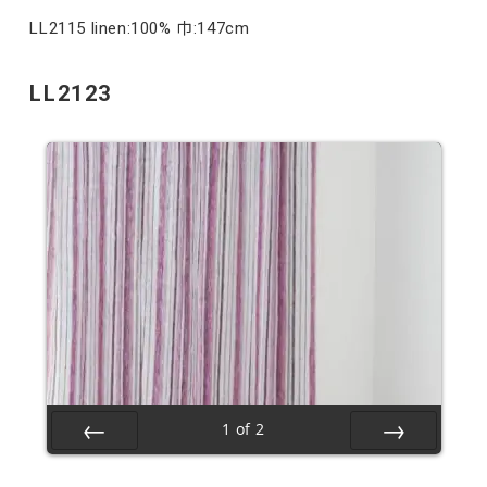
LL2115 linen:100% 巾:147cm
LL2123
1
of
2
Prev
Next