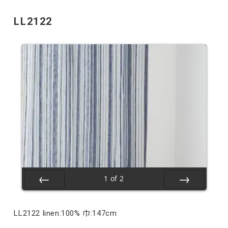
LL2122
1
of
2
Prev
Next
LL2122 linen:100% 巾:147cm