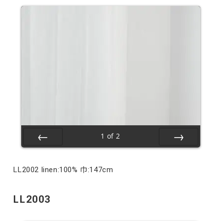
1
of
2
Prev
Next
LL2002 linen:100% 巾:147cm
LL2003