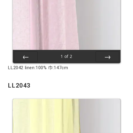
1
of
2
Prev
Next
LL2042 linen:100% 巾:147cm
LL2043