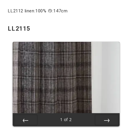
Prev
Next
LL2112 linen:100% 巾:147cm
LL2115
1
of
2
Prev
Next