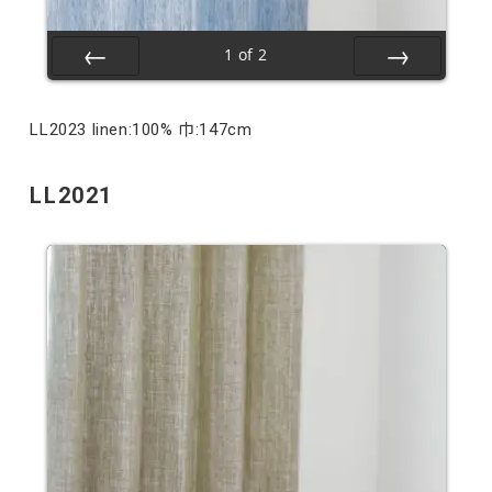
1
of
2
Prev
Next
LL2023 linen:100% 巾:147cm
LL2021