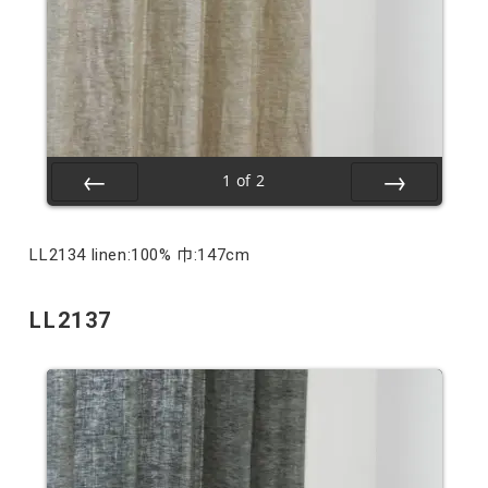
1
of
2
Prev
Next
LL2134 linen:100% 巾:147cm
LL2137