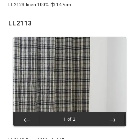
LL2123 linen:100% 巾:147cm
LL2113
1
of
2
Prev
Next