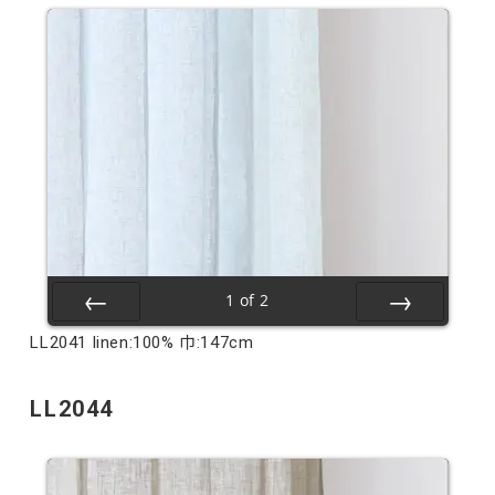
1
of
2
Prev
Next
LL2041 linen:100% 巾:147cm
LL2044