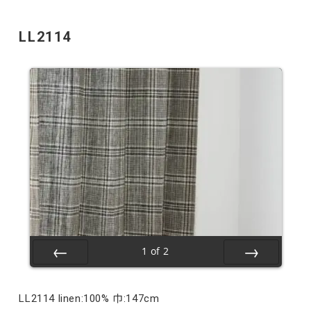
LL2114
1
of
2
Prev
Next
LL2114 linen:100% 巾:147cm