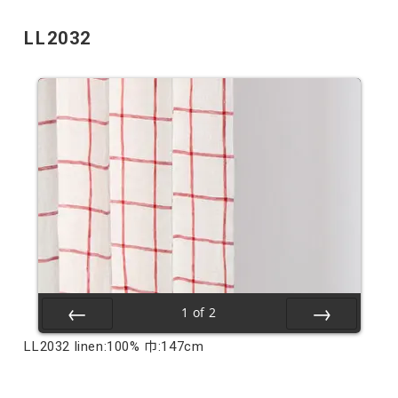
LL2032
1
of
2
Prev
Next
LL2032 linen:100% 巾:147cm