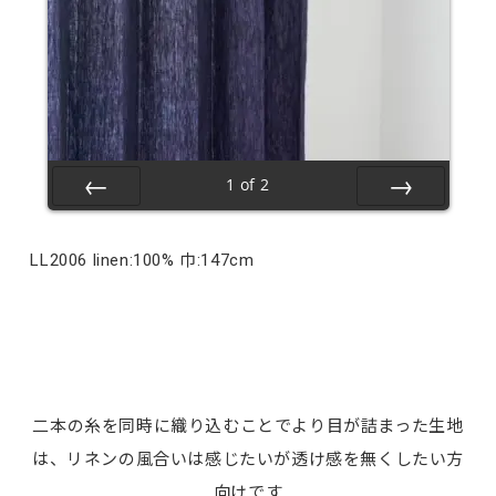
1
of
2
Prev
Next
LL2006 linen:100% 巾:147cm
二本の糸を同時に織り込むことでより目が詰まった生地
は、リネンの風合いは感じたいが透け感を無くしたい方
向けです