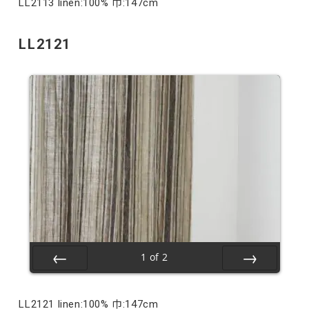
LL2113 linen:100% 巾:147cm
LL2121
1
of
2
Prev
Next
LL2121 linen:100% 巾:147cm