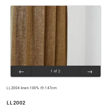
1
of
2
Prev
Next
LL2004 linen:100% 巾:147cm
LL2002