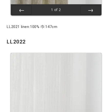
1
of
2
Prev
Next
LL2021 linen:100% 巾:147cm
LL2022