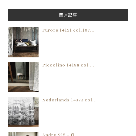
関連記事
Furore 14151 col.107...
Piccolino 14188 col....
Nederlands 14373 col...
Andro 915 – fi...